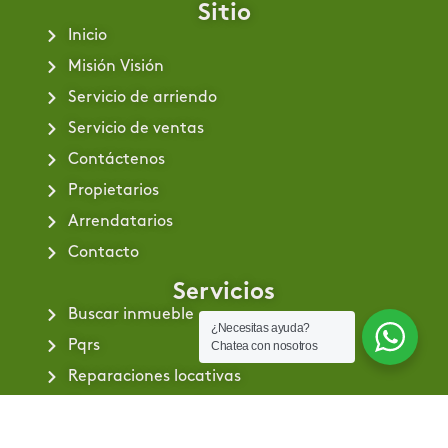
Sitio
Inicio
Misión Visión
Servicio de arriendo
Servicio de ventas
Contáctenos
Propietarios
Arrendatarios
Contacto
Servicios
Buscar inmueble
¿Necesitas ayuda?
Pqrs
Chatea con nosotros
Reparaciones locativas
Consignar inmueble
Simulador para arriendos